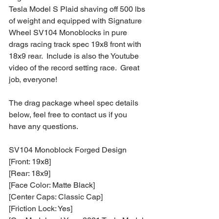
Tesla Model S Plaid shaving off 500 lbs 
of weight and equipped with Signature 
Wheel SV104 Monoblocks in pure 
drags racing track spec 19x8 front with 
18x9 rear.  Include is also the Youtube 
video of the record setting race.  Great 
job, everyone!
The drag package wheel spec details 
below, feel free to contact us if you 
have any questions.
SV104 Monoblock Forged Design
[Front: 19x8]
[Rear: 18x9]
[Face Color: Matte Black]
[Center Caps: Classic Cap]
[Friction Lock: Yes]