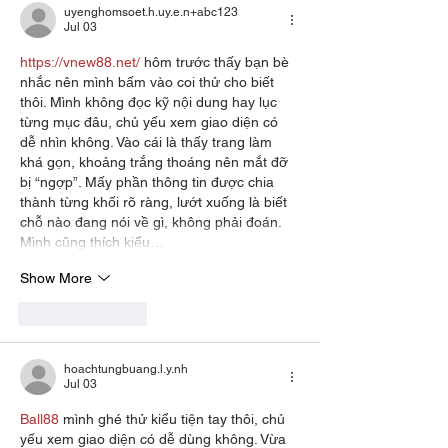
uyenghomsoet.h.uy.e.n+abc123
Jul 03
https://vnew88.net/
 hôm trước thấy bạn bè 
nhắc nên mình bấm vào coi thử cho biết 
thôi. Mình không đọc kỹ nội dung hay lục 
từng mục đâu, chủ yếu xem giao diện có 
dễ nhìn không. Vào cái là thấy trang làm 
khá gọn, khoảng trắng thoáng nên mắt đỡ 
bị “ngợp”. Mấy phần thông tin được chia 
thành từng khối rõ ràng, lướt xuống là biết 
chỗ nào đang nói về gì, không phải đoán. 
Mình cũng thích kiểu…
Show More
Like
Reply
hoachtungbuang.l.y.nh
Jul 03
Ball88
 mình ghé thử kiểu tiện tay thôi, chủ 
yếu xem giao diện có dễ dùng không. Vừa 