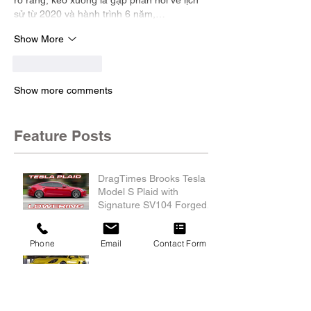
rõ ràng, kéo xuống là gặp phần nói về lịch 
sử từ 2020 và hành trình 6 năm,…
Show More
Like
Reply
Show more comments
Feature Posts
DragTimes Brooks Tesla
Model S Plaid with
Signature SV104 Forged
Wheels and Lowering
Links
The Secret of Rotating
Phone
Email
Contact Form
Weight vs Static Weight