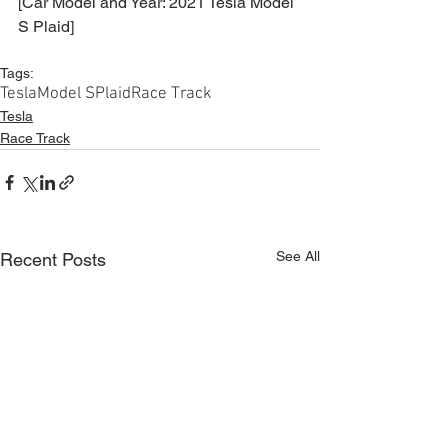
[Car Model and Year: 2021 Tesla Model 
S Plaid]
Tags:
Tesla
Model S
Plaid
Race Track
Tesla
Race Track
See All
Recent Posts