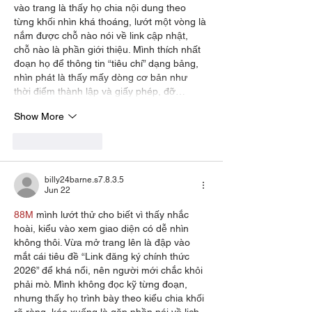
vào trang là thấy họ chia nội dung theo 
từng khối nhìn khá thoáng, lướt một vòng là 
nắm được chỗ nào nói về link cập nhật, 
chỗ nào là phần giới thiệu. Mình thích nhất 
đoạn họ để thông tin “tiêu chí” dạng bảng, 
nhìn phát là thấy mấy dòng cơ bản như 
thời điểm thành lập và giấy phép, đỡ…
Show More
Like
Reply
billy24barne.s7.8.3.5
Jun 22
88M
 mình lướt thử cho biết vì thấy nhắc 
hoài, kiểu vào xem giao diện có dễ nhìn 
không thôi. Vừa mở trang lên là đập vào 
mắt cái tiêu đề “Link đăng ký chính thức 
2026” để khá nổi, nên người mới chắc khỏi 
phải mò. Mình không đọc kỹ từng đoạn, 
nhưng thấy họ trình bày theo kiểu chia khối 