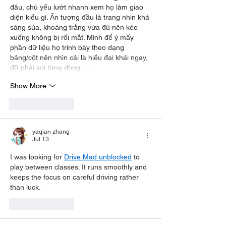
đâu, chủ yếu lướt nhanh xem họ làm giao 
diện kiểu gì. Ấn tượng đầu là trang nhìn khá 
sáng sủa, khoảng trắng vừa đủ nên kéo 
xuống không bị rối mắt. Mình để ý mấy 
phần dữ liệu họ trình bày theo dạng 
bảng/cột nên nhìn cái là hiểu đại khái ngay, 
đỡ phải soi từng dòng.…
Show More
Like
Reply
yaqian zhang
Jul 13
I was looking for 
Drive Mad unblocked
 to 
play between classes. It runs smoothly and 
keeps the focus on careful driving rather 
than luck.
Like
Reply