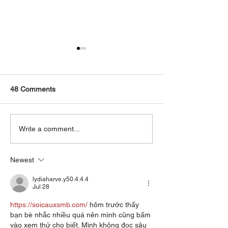
48 Comments
The Secret of Rotating
Fastest BMW M3
Write a comment...
Weight vs Static Weight
Recording Break
in UK?
Newest
lydiaharve.y50.4.4.4
Jul 28
https://soicauxsmb.com/
 hôm trước thấy 
bạn bè nhắc nhiều quá nên mình cũng bấm 
vào xem thử cho biết. Mình không đọc sâu 